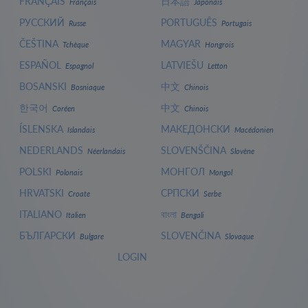
FRANÇAIS
日本語
Français
Japonais
РУССКИЙ
PORTUGUÊS
Russe
Portugais
ČEŠTINA
MAGYAR
Tchèque
Hongrois
ESPAÑOL
LATVIEŠU
Espagnol
Letton
BOSANSKI
中文
Bosniaque
Chinois
한국어
中文
Coréen
Chinois
ÍSLENSKA
МАКЕДОНСКИ
Islandais
Macédonien
NEDERLANDS
SLOVENŠČINA
Néerlandais
Slovène
POLSKI
МОНГОЛ
Polonais
Mongol
HRVATSKI
СРПСКИ
Croate
Serbe
ITALIANO
বাংলা
Italien
Bengali
БЪЛГАРСКИ
SLOVENČINA
Bulgare
Slovaque
LOGIN