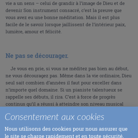
vie a un sens – celui de grandir à l’image de Dieu et de
devenir Son instrument consacré, c’est la preuve que
vous avez eu une bonne méditation. Mais il est plus
facile de le savoir lorsque jaillissent de l’intérieur paix,
lumière, amour et félicité.
Ne pas se décourager.
Je vous en prie, si vous ne méditez pas bien au début,
ne vous découragez pas. Même dans la vie ordinaire, Dieu
seul sait combien d’années il faut pour exceller dans
n’importe quel domaine. Si un pianiste talentueux se
rappelle ses débuts, il rira. C’est à force de progrès
continus qu’il a réussi à atteindre son niveau musical
actuel. Il en va de même dans la vie spirituelle : au début,
Consentement aux cookies
vous pouvez avoir du mal à méditer. Mais ne vous forcez
pas. Dix minutes par jour suffiront amplement.
Nous utilisons des cookies pour nous assurer que
Progressivement, votre capacité se développera. Si vous
le site se charge rapidement et en toute sécurité,