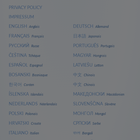
PRIVACY POLICY
IMPRESSUM
ENGLISH
DEUTSCH
Anglais
Allemand
FRANÇAIS
日本語
Français
Japonais
РУССКИЙ
PORTUGUÊS
Russe
Portugais
ČEŠTINA
MAGYAR
Tchèque
Hongrois
ESPAÑOL
LATVIEŠU
Espagnol
Letton
BOSANSKI
中文
Bosniaque
Chinois
한국어
中文
Coréen
Chinois
ÍSLENSKA
МАКЕДОНСКИ
Islandais
Macédonien
NEDERLANDS
SLOVENŠČINA
Néerlandais
Slovène
POLSKI
МОНГОЛ
Polonais
Mongol
HRVATSKI
СРПСКИ
Croate
Serbe
ITALIANO
বাংলা
Italien
Bengali