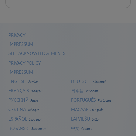
PRIVACY
IMPRESSUM
SITE ACKNOWLEDGEMENTS
PRIVACY POLICY
IMPRESSUM
ENGLISH
DEUTSCH
Anglais
Allemand
FRANÇAIS
日本語
Français
Japonais
РУССКИЙ
PORTUGUÊS
Russe
Portugais
ČEŠTINA
MAGYAR
Tchèque
Hongrois
ESPAÑOL
LATVIEŠU
Espagnol
Letton
BOSANSKI
中文
Bosniaque
Chinois