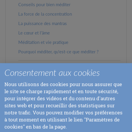
Conseils pour bien méditer
La force de la concentration
La puissance des mantras
Le cœur et l'âme
Méditation et vie pratique
Pourquoi méditer, qu'est-ce que méditer ?
La Spiritualité
Consentement aux cookies
Le Voyage de l'Ame
Nous utilisons des cookies pour nous assurer que
le site se charge rapidement et en toute sécurité,
Musique
pour intégrer des vidéos et du contenu d'autres
Musique, langage universel
sites web et pour recueillir des statistiques sur
notre trafic. Vous pouvez modifier vos préférences
Musique et méditation
à tout moment en utilisant le lien "Paramètres de
Musique et spiritualité
cookies" en bas de la page.
Les différents plans de conscience de la musique