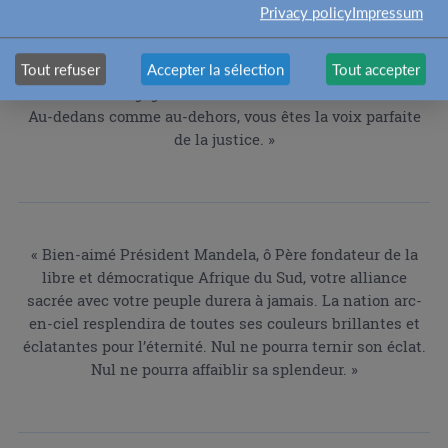
Privacy policy
Impressum
« Nelson Mandela, vous avez souffert la torture suprême.
Vous êtes le sourire du plus-haut des Cieux et le rêve de
consolation de la terre.
Tout refuser
Accepter la sélection
Tout accepter
Votre cœur a gagné le choix d’admiration du monde.
Au-dedans comme au-dehors, vous êtes la voix parfaite
de la justice. »
« Bien-aimé Président Mandela, ô Père fondateur de la
libre et démocratique Afrique du Sud, votre alliance
sacrée avec votre peuple durera à jamais. La nation arc-
en-ciel resplendira de toutes ses couleurs brillantes et
éclatantes pour l’éternité. Nul ne pourra ternir son éclat.
Nul ne pourra affaiblir sa splendeur. »