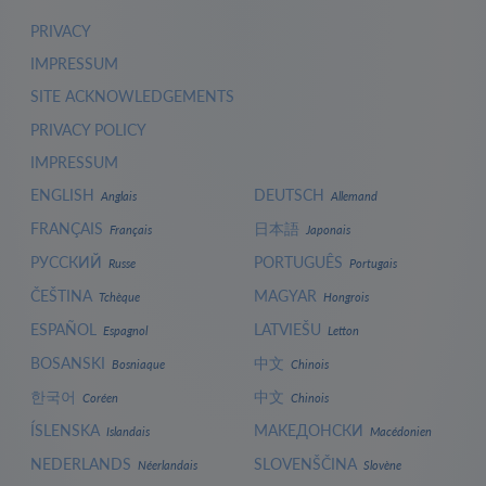
PRIVACY
IMPRESSUM
SITE ACKNOWLEDGEMENTS
PRIVACY POLICY
IMPRESSUM
ENGLISH
DEUTSCH
Anglais
Allemand
FRANÇAIS
日本語
Français
Japonais
РУССКИЙ
PORTUGUÊS
Russe
Portugais
ČEŠTINA
MAGYAR
Tchèque
Hongrois
ESPAÑOL
LATVIEŠU
Espagnol
Letton
BOSANSKI
中文
Bosniaque
Chinois
한국어
中文
Coréen
Chinois
ÍSLENSKA
МАКЕДОНСКИ
Islandais
Macédonien
NEDERLANDS
SLOVENŠČINA
Néerlandais
Slovène