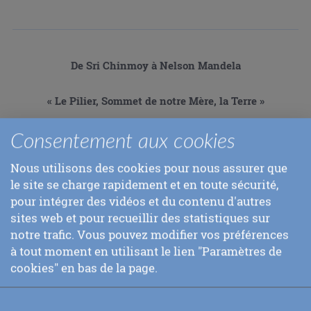
De Sri Chinmoy à Nelson Mandela
« Le Pilier, Sommet de notre Mère, la Terre »
Consentement aux cookies
« Notre bien-aimé président Mandela, ô suprême pilote
du bateau de l’Afrique du Sud, c’est ici dans cette
Nous utilisons des cookies pour nous assurer que
minuscule petite pièce que tu as incarné le flot des
larmes et le sang du cœur de ton pays bien-aimé. »
le site se charge rapidement et en toute sécurité,
Le 26 décembre 1995
pour intégrer des vidéos et du contenu d'autres
Extrait d’une prière formulée par Sri Chinmoy lors de sa
sites web et pour recueillir des statistiques sur
visite dans la cellule de Nelson Mandela à la prison de
notre trafic. Vous pouvez modifier vos préférences
l’île Robben.
à tout moment en utilisant le lien "Paramètres de
cookies" en bas de la page.