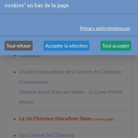
cookies" en bas de la page.
NEXT: LES CENTRES SRI
CHINMOY
Privacy policy
Impressum
Pages in this section:
Tout refuser
Accepter la sélection
Tout accepter
Concerts
L'Action humanitaire des Centres Sri Chinmoy
Commentaires
Oneness-Heart Tears and Smiles - Le Coeur d'Unité
photos
Le Sri Chinmoy Marathon Team
(current page)
Les Centres Sri Chinmoy